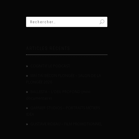
ARTICLES RÉCENTS
COGNITIF LE PODCAST
MAÏ TAÏ BÉCON PLONGÉE – SALON DE LA
PLONGÉE 2026
BALLESTA – L’OEIL PROFOND (mini-
documentaire)
GARNIER STUDIOS – PORTRAITS MÉTIERS
IDÉA
GUSTAVE RIDEAU – FILM PROMOTIONNEL