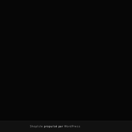
ShopIsle
propulsé par
WordPress