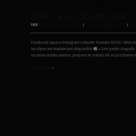
ECHO – MINI-DOCUMENTAIRE
PAR
UPPERCUT-COLLECTIF
|
12 NOVEMBRE 2024
|
0 
Facebook-square Instagram Linkedin Youtube ECHO / Mini-d
les Alpes est maintenant disponible
« Une petite chapelle 
un jeune artiste peintre, prépare le châssis de sa prochaine toil
Lire la suite