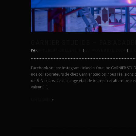
GARNIER STUDIOS – FAB’ACADE
PAR
UPPERCUT-COLLECTIF
|
27 NOVEMBRE 2024
|
0 
Facebook-square Instagram Linkedin Youtube GARNIER ST
nos collaborateurs de chez Garnier Studios, nous réalisions
de St-Nazaire. Le challenge était de tourner cet aftermovie et 
valeur […]
Lire la suite