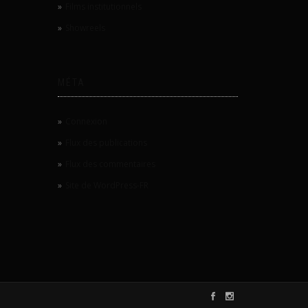
Films institutionnels
Showreels
MÉTA
Connexion
Flux des publications
Flux des commentaires
Site de WordPress-FR