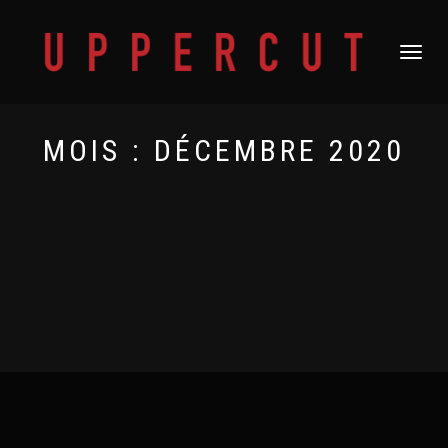
DÉPLIER
LA
NAVIGATI
MOIS :
DÉCEMBRE 2020