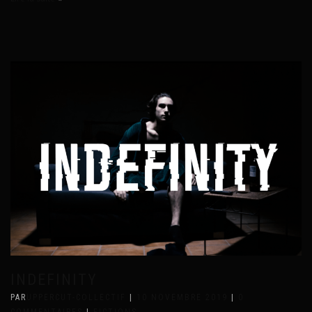
INDEFINITY
PAR
UPPERCUT-COLLECTIF
|
10 NOVEMBRE 2019
|
0
COMMENTAIRES
|
FICTIONS