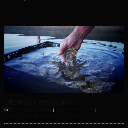
L’ÉCHELLE RESTAURANT
PAR
UPPERCUT-COLLECTIF
|
21 NOVEMBRE 2019
|
0
COMMENTAIRES
|
FILMS INSTITUTIONNELS