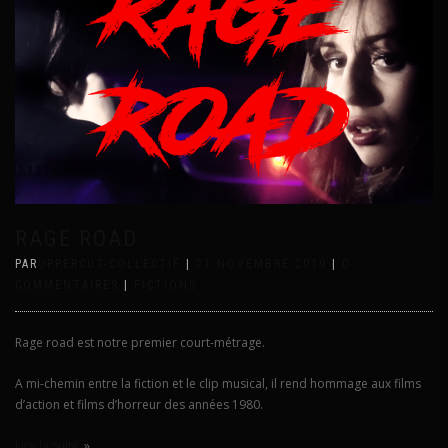
RAGE ROAD
PAR
UPPERCUT-COLLECTIF
|
21 NOVEMBRE 2019
|
0
COMMENTAIRES
|
FICTIONS
Rage road est notre premier court-métrage.
A mi-chemin entre la fiction et le clip musical, il rend hommage aux films
d’action et films d’horreur des années 1980.
Lire la suite