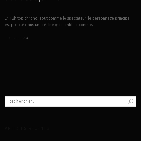
En 12h top chrono. Tout comme le spectateur, le personnage principal
est projeté dans une réalité qui semble inconnue.
Lire la suite
ARTICLES RÉCENTS