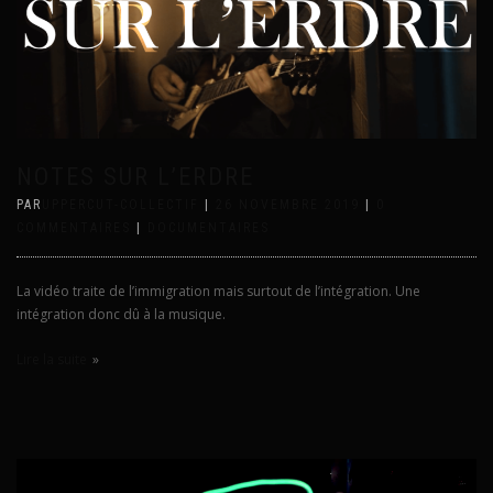
NOTES SUR L’ERDRE
PAR
UPPERCUT-COLLECTIF
|
26 NOVEMBRE 2019
|
0
COMMENTAIRES
|
DOCUMENTAIRES
La vidéo traite de l’immigration mais surtout de l’intégration. Une
intégration donc dû à la musique.
Lire la suite