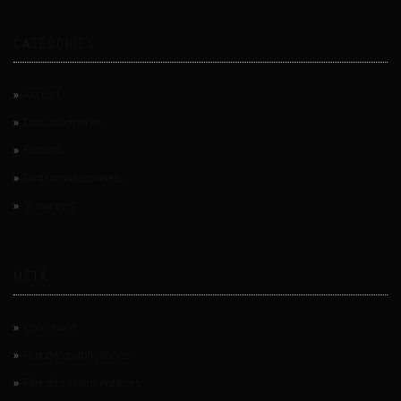
CATÉGORIES
Accueil
Documentaires
Fictions
Films institutionnels
Showreels
MÉTA
Connexion
Flux des publications
Flux des commentaires