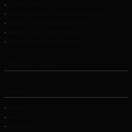
COGNITIF LE PODCAST
MAÏ TAÏ BÉCON PLONGÉE – SALON DE LA PLONGÉE 2026
BALLESTA – L’OEIL PROFOND (mini-documentaire)
GARNIER STUDIOS – PORTRAITS MÉTIERS IDÉA
GUSTAVE RIDEAU – FILM PROMOTIONNEL
COMMENTAIRES RÉCENTS
ARCHIVES
mai 2026
février 2026
décembre 2025