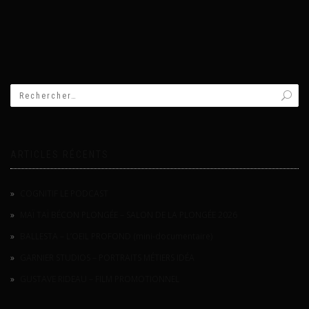
ARTICLES RÉCENTS
COGNITIF LE PODCAST
MAÏ TAÏ BÉCON PLONGÉE – SALON DE LA PLONGÉE 2026
BALLESTA – L’OEIL PROFOND (mini-documentaire)
GARNIER STUDIOS – PORTRAITS MÉTIERS IDÉA
GUSTAVE RIDEAU – FILM PROMOTIONNEL