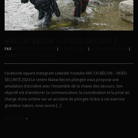
MAÏ TAÏ BÉCON – VIDÉO SÉCURITÉ
PAR
UPPERCUT-COLLECTIF
|
1 AOÛT 2024
|
0 COMMENTAIRES
|
FILMS INSTITUTIONNELS
Facebook-square Instagram Linkedin Youtube MAÏ TAÏ BÉCON – VIDÉO
SÉCURITÉ 2024 Le centre Maitai Becon plongée vous propose une
simulation d’accident avec l’ensemble de la chaine des secours. Son
objectif est d’améliorer la communication, la coordination et la prise en
charge d’une victime sur un accident de plongée.Grâce à cet exercice
grandeur nature, nous avons […]
Lire la suite