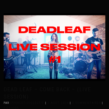
DEAD LEAF – COME BACK – (LIVE
SESSION)
PAR
UPPERCUT-COLLECTIF
|
1 AOÛT 2024
|
0 COMMENTAIRES
|
FICTIONS