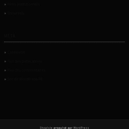
Films institutionnels
Showreels
MÉTA
Connexion
Flux des publications
Flux des commentaires
Site de WordPress-FR
ShopIsle
propulsé par
WordPress