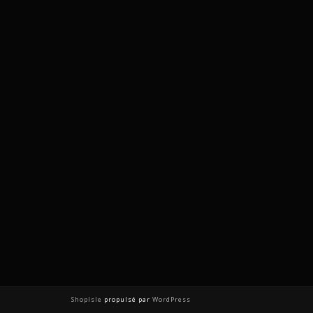
ShopIsle
propulsé par
WordPress