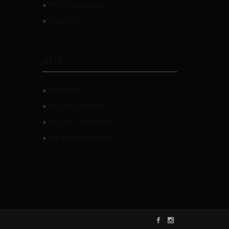
Films institutionnels
Showreels
MÉTA
Connexion
Flux des publications
Flux des commentaires
Site de WordPress-FR