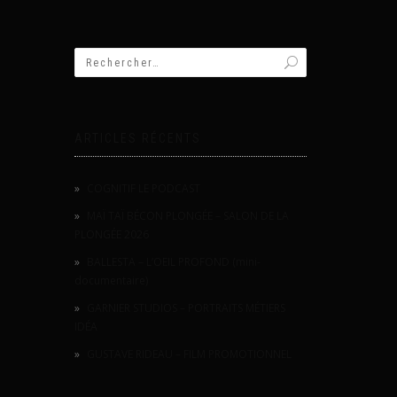
ARTICLES RÉCENTS
COGNITIF LE PODCAST
MAÏ TAÏ BÉCON PLONGÉE – SALON DE LA
PLONGÉE 2026
BALLESTA – L’OEIL PROFOND (mini-
documentaire)
GARNIER STUDIOS – PORTRAITS MÉTIERS
IDÉA
GUSTAVE RIDEAU – FILM PROMOTIONNEL