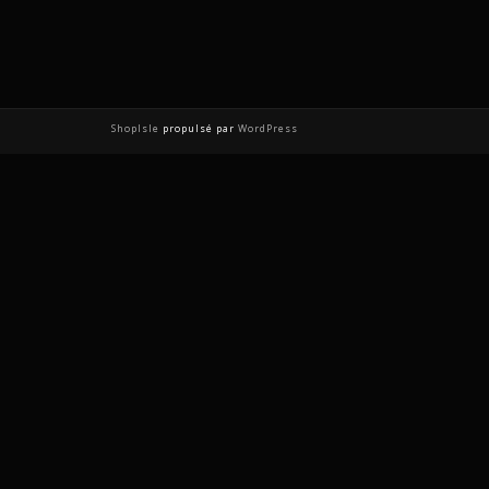
ShopIsle
propulsé par
WordPress