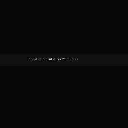
ShopIsle
propulsé par
WordPress